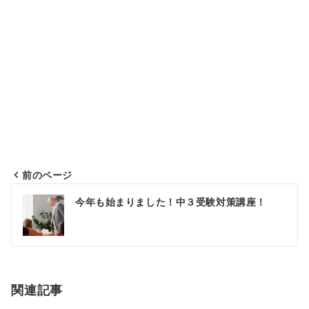
前のページ
投
今年も始まりました！中３受験対策講座！
稿
ナ
ビ
ゲ
関連記事