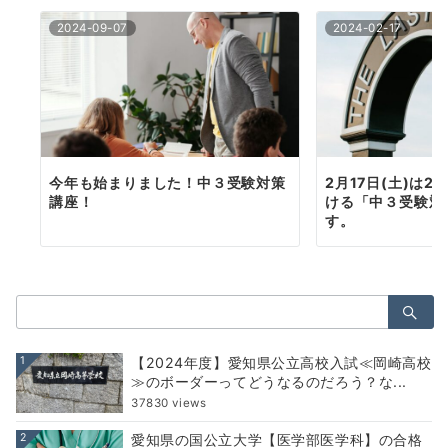
ー
2024-09-07
2024-02-17
シ
ョ
ン
今年も始まりました！中３受験対策
2月17日(土)は2
講座！
ける「中３受験対
す。
検
索：
1
【2024年度】愛知県公立高校入試≪岡崎高校
≫のボーダーってどうなるのだろう？な...
37830 views
2
愛知県の国公立大学【医学部医学科】の合格