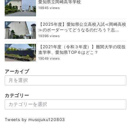
8
愛知県立岡崎高等学校
19945 views
9
【2025年度】愛知県公立高校入試≪岡崎高校
≫のボーダーってどうなるのだろう？志...
19396 views
10
【2021年度（令和３年度）】難関大学の現役
進学率、愛知県TOP６はどこ？
19049 views
アーカイブ
ア
ー
カ
カテゴリー
イ
カ
ブ
テ
ゴ
Tweets by musojuku120803
リ
ー