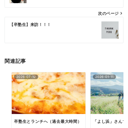
ナ
次のページ
ビ
ゲ
【卒塾生】来訪！！！
ー
シ
ョ
関連記事
ン
2026-07-12
2026-01-11
卒塾生とランチへ（過去最大時間）
「よし浜」さんで