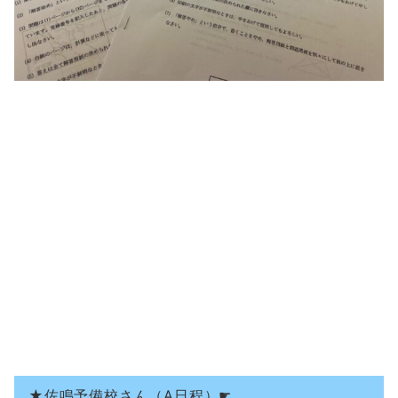
★佐鳴予備校さん（A日程）☛