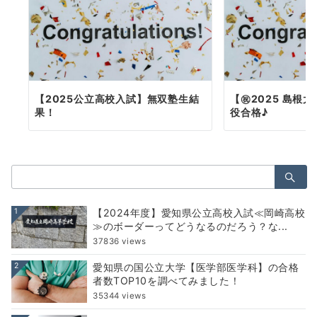
【2025公立高校入試】無双塾生結
【㊗2025 島根
果！
役合格♪
検
索：
1
【2024年度】愛知県公立高校入試≪岡崎高校
≫のボーダーってどうなるのだろう？な...
37836 views
2
愛知県の国公立大学【医学部医学科】の合格
者数TOP10を調べてみました！
35344 views