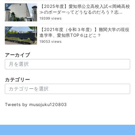
9
【2025年度】愛知県公立高校入試≪岡崎高校
≫のボーダーってどうなるのだろう？志...
19399 views
10
【2021年度（令和３年度）】難関大学の現役
進学率、愛知県TOP６はどこ？
19053 views
アーカイブ
ア
ー
カ
カテゴリー
イ
カ
ブ
テ
ゴ
Tweets by musojuku120803
リ
ー