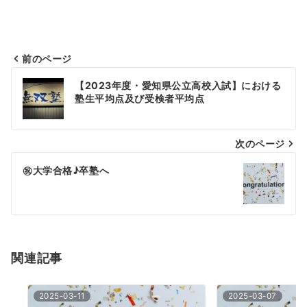
前のページ
投
【2023年度・愛知県公立高校入試】における
稿
塾生平均点及び受検者平均点
ナ
次のページ
ビ
ゲ
㊗大学合格♪卒塾へ
ー
シ
ョ
関連記事
ン
2025-03-11
2025-03-07