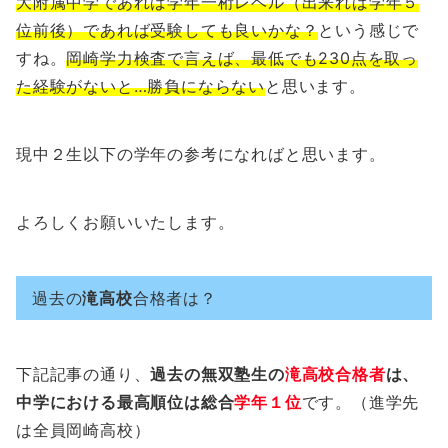
大附属中学であれば学年一桁レベル（出来れば学年５
位前後）であれば受験しても良いかな？
という感じで
すね。
岡崎学力検査で言えば、最低でも230点を取っ
た経験がないと…勝負にならない
と思います。
現中２生以下の学年の参考になればと思います。
よろしくお願いいたします。
過去の
滝高校
合格者は？
下記記事の通り、
過去の無双塾生の
滝高校合格者
は、
中学における最高順位は総合
学年１位
です。（進学先
は全員岡崎高校）