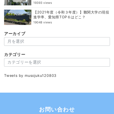
19393 views
10
【2021年度（令和３年度）】難関大学の現役
進学率、愛知県TOP６はどこ？
19048 views
アーカイブ
ア
ー
カ
カテゴリー
イ
カ
ブ
テ
ゴ
Tweets by musojuku120803
リ
ー
お問い合わせ