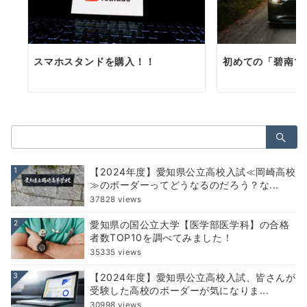
スマホスタンドを購入！！
初めての「碧南マ
検
索：
1
【2024年度】愛知県公立高校入試≪岡崎高校
≫のボーダーってどうなるのだろう？な...
37828 views
2
愛知県の国公立大学【医学部医学科】の合格
者数TOP10を調べてみました！
35335 views
3
【2024年度】愛知県公立高校入試、皆さんが
受験した高校のボーダーが気になりま...
30998 views