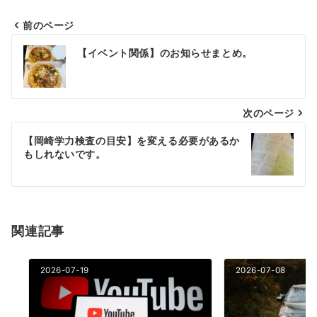
前のページ
投
【イベント関係】のお知らせまとめ。
稿
ナ
次のページ
ビ
ゲ
【岡崎学力検査の目安】を変える必要があるか
もしれないです。
ー
シ
ョ
関連記事
ン
2026-07-19
2026-07-08