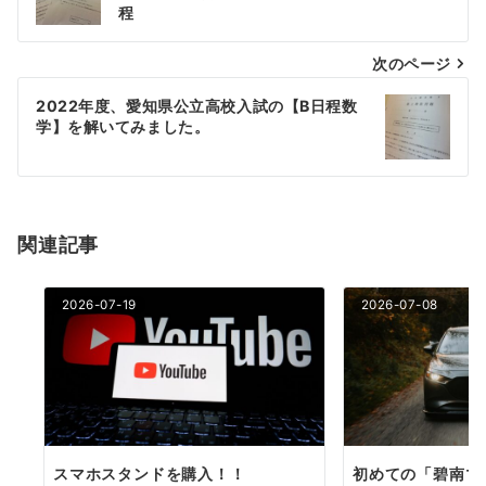
程
ナ
次のページ
ビ
ゲ
2022年度、愛知県公立高校入試の【B日程数
学】を解いてみました。
ー
シ
ョ
関連記事
ン
2026-07-19
2026-07-08
スマホスタンドを購入！！
初めての「碧南マ