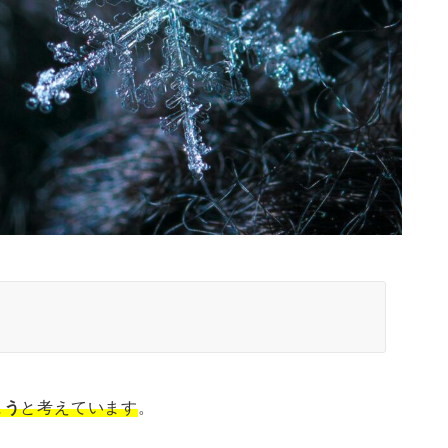
よう
と考えています
。