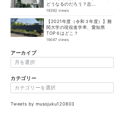
どうなるのだろう？志...
19392 views
10
【2021年度（令和３年度）】難
関大学の現役進学率、愛知県
TOP６はどこ？
19047 views
アーカイブ
ア
ー
カ
カテゴリー
イ
カ
ブ
テ
ゴ
Tweets by musojuku120803
リ
ー