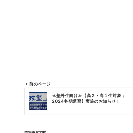
前のページ
投
≪塾外生向け≫【高２・高１生対象；
稿
2024冬期講習】実施のお知らせ！
ナ
ビ
ゲ