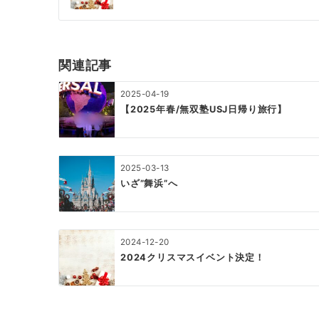
ナ
ビ
ゲ
関連記事
ー
2025-04-19
シ
【2025年春/無双塾USJ日帰り旅行】
ョ
ン
2025-03-13
いざ”舞浜”へ
2024-12-20
2024クリスマスイベント決定！