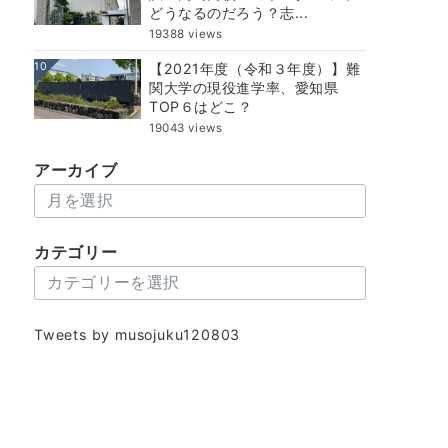
どうなるのだろう？志...
19388 views
10
【2021年度（令和３年度）】難
関大学の現役進学率、愛知県
TOP６はどこ？
19043 views
アーカイブ
ア
ー
カ
カテゴリー
イ
カ
ブ
テ
ゴ
Tweets by musojuku120803
リ
ー