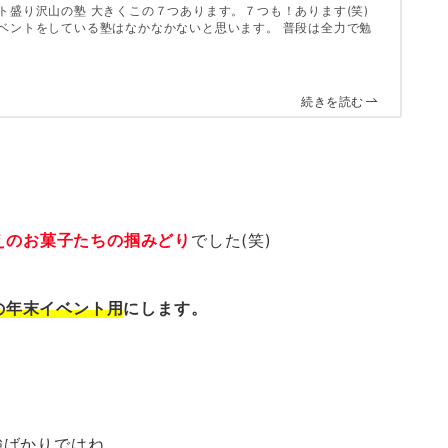
ト盛り沢山の塾 大きくこの７つあります。７つも！あります(笑)
ベントをしている塾はなかなかないと思います。 普段は全力で勉
続きを読む
超えのお菓子たちの掴みどり
でした(笑)
)の年末イベント用
にします。
強ばかりではね…