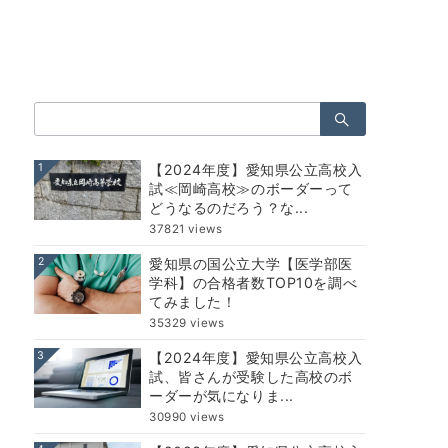
検
索：
1
【2024年度】愛知県公立高校入
試≪岡崎高校≫のボーダーって
どうなるのだろう？な...
37821 views
2
愛知県の国公立大学【医学部医
学科】の合格者数TOP10を調べ
てみました！
35329 views
3
【2024年度】愛知県公立高校入
試、皆さんが受験した高校のボ
ーダーが気になりま...
30990 views