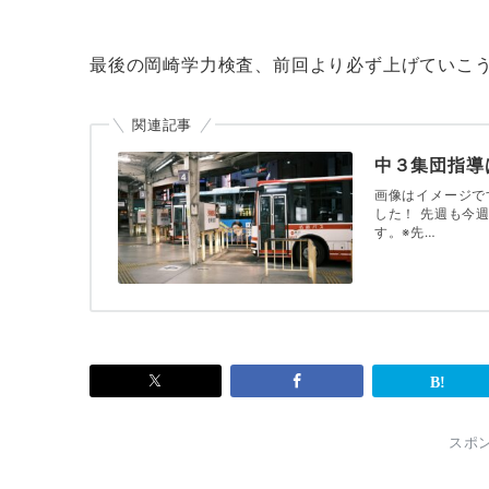
最後の岡崎学力検査、前回より必ず上げていこ
関連記事
中３集団指導
画像はイメージで
した！ 先週も今
す。※先…
スポ