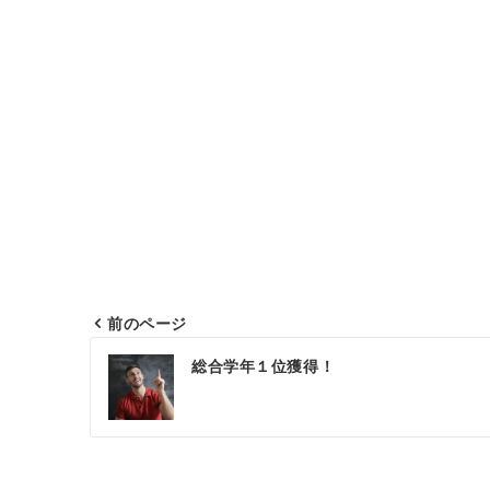
前のページ
投
総合学年１位獲得！
稿
ナ
ビ