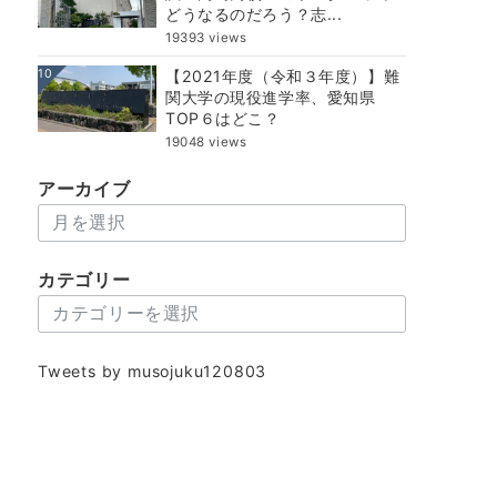
どうなるのだろう？志...
19393 views
10
【2021年度（令和３年度）】難
関大学の現役進学率、愛知県
TOP６はどこ？
19048 views
アーカイブ
ア
ー
カ
カテゴリー
イ
カ
ブ
テ
ゴ
Tweets by musojuku120803
リ
ー