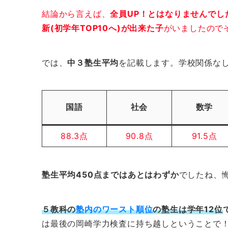
結論から言えば、
全員UP！とはなりませんでし
新(初学年TOP10へ)が出来た子
がいましたので
では、
中３塾生平均
を記載します。学校関係な
国語
社会
数学
88.3点
90.8点
91.5点
塾生平均450点まではあとはわずか
でしたね、
５教科の
塾内のワースト順位
の塾生は学年12位
は最後の岡崎学力検査に持ち越しということで