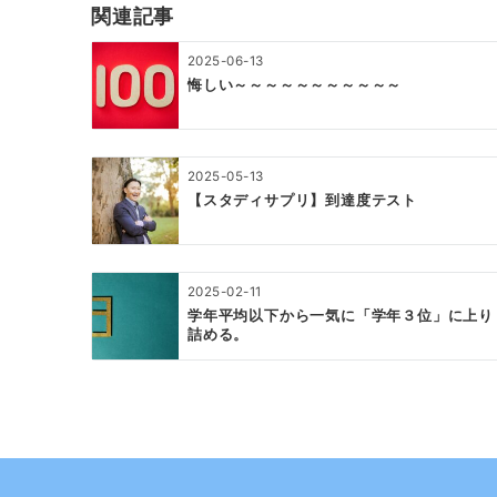
ゲ
関連記事
ー
2025-06-13
シ
悔しい～～～～～～～～～～～
ョ
ン
2025-05-13
【スタディサプリ】到達度テスト
2025-02-11
学年平均以下から一気に「学年３位」に上り
詰める。