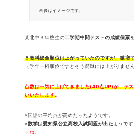
画像はイメージです。
某北中３年塾生の
二学期中間テストの成績個票
５教科総合順位は上がっていたのですが、微増
（学年一桁順位ですとそう簡単には上がりませ
点数は一気に上げてきました(40点UP)が、テ
いいたします
。
※国語の平均点が高めだったようです。
※
数学は愛知県公立高校入試問題が出た
ようです
すね。