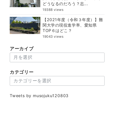
どうなるのだろう？志...
19388 views
10
【2021年度（令和３年度）】難
関大学の現役進学率、愛知県
TOP６はどこ？
19043 views
アーカイブ
ア
ー
カ
カテゴリー
イ
カ
ブ
テ
ゴ
Tweets by musojuku120803
リ
ー