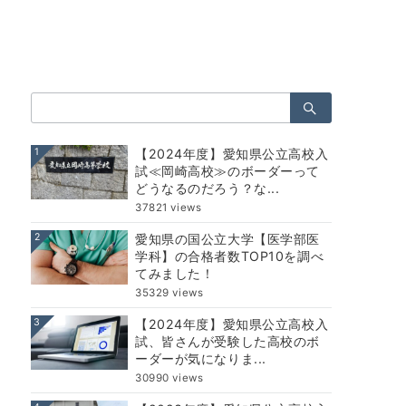
検
索：
1
【2024年度】愛知県公立高校入
試≪岡崎高校≫のボーダーって
どうなるのだろう？な...
37821 views
2
愛知県の国公立大学【医学部医
学科】の合格者数TOP10を調べ
てみました！
35329 views
3
【2024年度】愛知県公立高校入
試、皆さんが受験した高校のボ
ーダーが気になりま...
30990 views