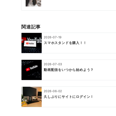
ナ
ビ
ゲ
関連記事
ー
2026-07-19
シ
スマホスタンドを購入！！
ョ
ン
2026-07-03
動画配信をいつから始めよう？
2026-06-02
久しぶりにサイトにログイン！