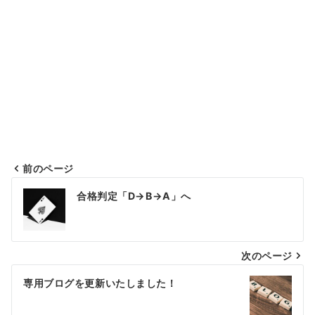
前のページ
投
合格判定「D→B→A」へ
稿
ナ
次のページ
ビ
ゲ
専用ブログを更新いたしました！
ー