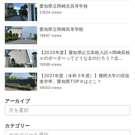
7
愛知県立岡崎北高等学校
21624 views
8
愛知県立岡崎高等学校
19947 views
9
【2025年度】愛知県公立高校入試≪岡崎高校
≫のボーダーってどうなるのだろう？志...
19399 views
10
【2021年度（令和３年度）】難関大学の現役
進学率、愛知県TOP６はどこ？
19053 views
アーカイブ
ア
ー
カ
カテゴリー
イ
カ
ブ