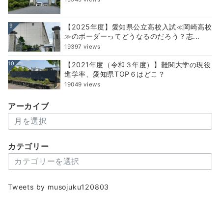
9
【2025年度】愛知県公立高校入試≪岡崎高校
≫のボーダーってどうなるのだろう？志...
19397 views
10
【2021年度（令和３年度）】難関大学の現役
進学率、愛知県TOP６はどこ？
19049 views
アーカイブ
ア
ー
カ
カテゴリー
イ
カ
ブ
テ
ゴ
Tweets by musojuku120803
リ
ー