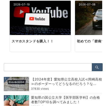
2026-07-19
2026-07-08
スマホスタンドを購入！！
初めての「碧南マ
検
索：
1
【2024年度】愛知県公立高校入試≪岡崎高校
≫のボーダーってどうなるのだろう？な...
37830 views
2
愛知県の国公立大学【医学部医学科】の合格
者数TOP10を調べてみました！