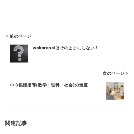
前のページ
投
wakaranaiはそのままにしない！
稿
ナ
次のページ
ビ
ゲ
中３集団指導(数学・理科・社会)の進度
ー
シ
ョ
関連記事
ン