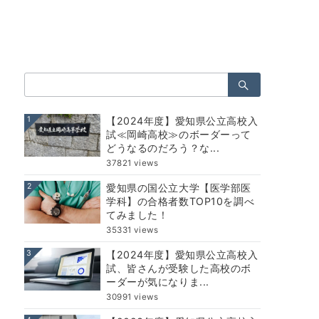
検
索：
1
【2024年度】愛知県公立高校入
試≪岡崎高校≫のボーダーって
どうなるのだろう？な...
37821 views
2
愛知県の国公立大学【医学部医
学科】の合格者数TOP10を調べ
てみました！
35331 views
3
【2024年度】愛知県公立高校入
試、皆さんが受験した高校のボ
ーダーが気になりま...
30991 views