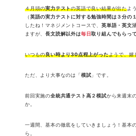
４月頭の
実力テスト
の英語で良い結果が出た
よ
（
英語の実力テストに対する勉強時間は３分の
したね！マネジメントコースで、
英単語・英文
ますが、
長文読解以外は
毎日
取り組んでもらっ
いつもの
良い時より30点程上がった
ようで、嬉
ただ、より大事なのは「
模試
」です。
前回実施の
全統共通テスト高２模試
から来週末
か。
一週間、基本の徹底をしていきましょう！基本
ら。