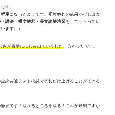
うです。
１程度
になったようです。受験勉強の成果が少し出ま
法・語法・構文解釈・長文読解演習
をしてもらってい
ています。
）
しさが表情ににじみ出ていました
。良かったです。
の全統共通テスト模試でどれだけ上げることができる
の徹底です！取れるところを取る！これが鉄則ですか