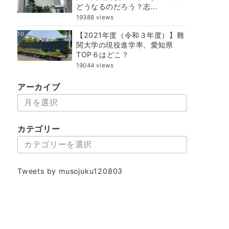
どうなるのだろう？志...
19388 views
10
【2021年度（令和３年度）】難
関大学の現役進学率、愛知県
TOP６はどこ？
19044 views
アーカイブ
ア
ー
カ
カテゴリー
イ
カ
ブ
テ
ゴ
Tweets by musojuku120803
リ
ー