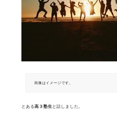
画像はイメージです。
とある
高３塾生
と話しました。