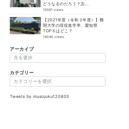
どうなるのだろう？志...
19391 views
10
【2021年度（令和３年度）】難
関大学の現役進学率、愛知県
TOP６はどこ？
19046 views
アーカイブ
ア
ー
カ
カテゴリー
イ
カ
ブ
テ
ゴ
Tweets by musojuku120803
リ
ー