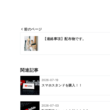
前のページ
投
【連絡事項】配布物です。
稿
ナ
ビ
ゲ
関連記事
ー
2026-07-19
シ
スマホスタンドを購入！！
ョ
ン
2026-07-03