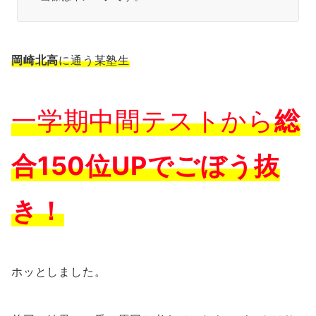
岡崎北高
に通う某塾生
一学期中間テストから
総
合150位UP
で
ごぼう抜
き
！
ホッとしました。