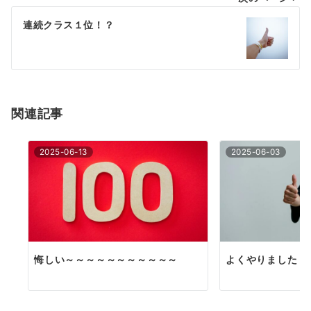
ビ
ゲ
連続クラス１位！？
ー
シ
ョ
関連記事
ン
2025-06-13
2025-06-03
悔しい～～～～～～～～～～～
よくやりました！