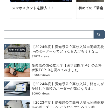
スマホスタンドを購入！！
初めての「碧南マ
検
索：
1
【2024年度】愛知県公立高校入試≪岡崎高校
≫のボーダーってどうなるのだろう？な...
37821 views
2
愛知県の国公立大学【医学部医学科】の合格
者数TOP10を調べてみました！
35330 views
3
【2024年度】愛知県公立高校入試、皆さんが
受験した高校のボーダーが気になりま...
30990 views
4
【2023年度】愛知県公立高校入試≪岡崎高校
≫のボーダーってどうなるのだろう？結...