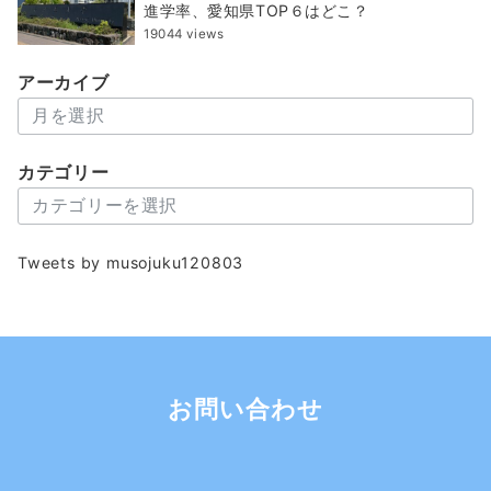
進学率、愛知県TOP６はどこ？
19044 views
アーカイブ
ア
ー
カ
カテゴリー
イ
カ
ブ
テ
ゴ
Tweets by musojuku120803
リ
ー
お問い合わせ