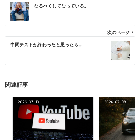
投
なるべくしてなっている。
稿
ナ
次のページ
ビ
ゲ
中間テストが終わったと思ったら…
ー
シ
ョ
関連記事
ン
2026-07-19
2026-07-08