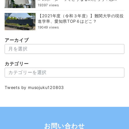
19397 views
10
【2021年度（令和３年度）】難関大学の現役
進学率、愛知県TOP６はどこ？
19049 views
アーカイブ
ア
ー
カ
カテゴリー
イ
カ
ブ
テ
ゴ
Tweets by musojuku120803
リ
ー
お問い合わせ