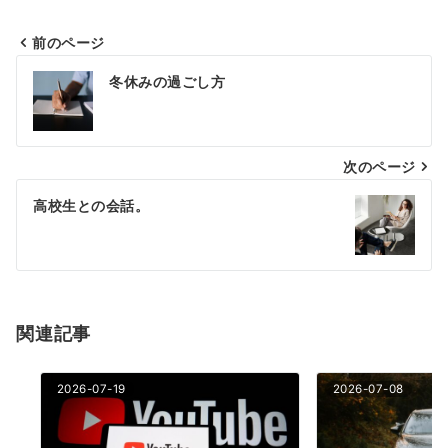
前のページ
投
冬休みの過ごし方
稿
ナ
次のページ
ビ
ゲ
高校生との会話。
ー
シ
ョ
関連記事
ン
2026-07-19
2026-07-08