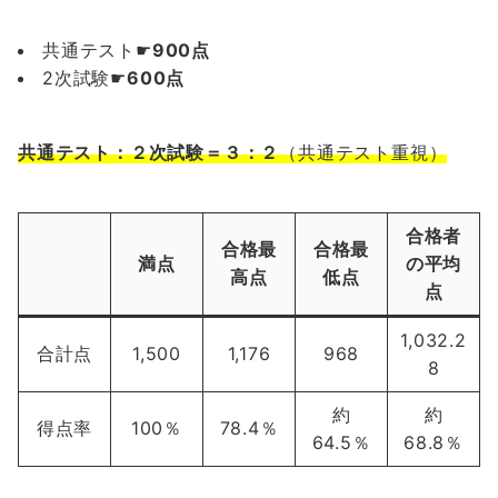
共通テスト☛
900点
2次試験☛
600点
共通テスト：２次試験＝３：２
（共通テスト重視）
合格者
合格最
合格最
満点
の平均
高点
低点
点
1,032.2
合計点
1,500
1,176
968
8
約
約
得点率
100％
78.4％
64.5％
68.8％