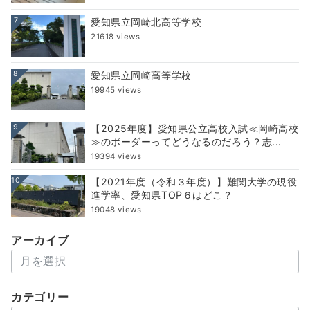
7
愛知県立岡崎北高等学校
21618 views
8
愛知県立岡崎高等学校
19945 views
9
【2025年度】愛知県公立高校入試≪岡崎高校
≫のボーダーってどうなるのだろう？志...
19394 views
10
【2021年度（令和３年度）】難関大学の現役
進学率、愛知県TOP６はどこ？
19048 views
アーカイブ
ア
ー
カ
カテゴリー
イ