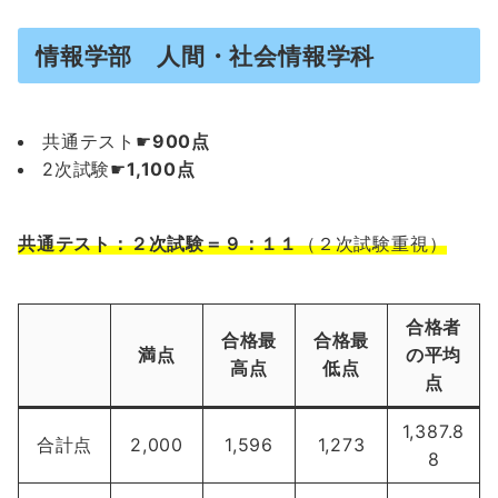
情報学部 人間・社会情報学科
共通テスト☛
900点
2次試験☛
1,100点
共通テスト：２次試験＝９：１１
（２次試験重視）
合格者
合格最
合格最
満点
の平均
高点
低点
点
1,387.8
合計点
2,000
1,596
1,273
8