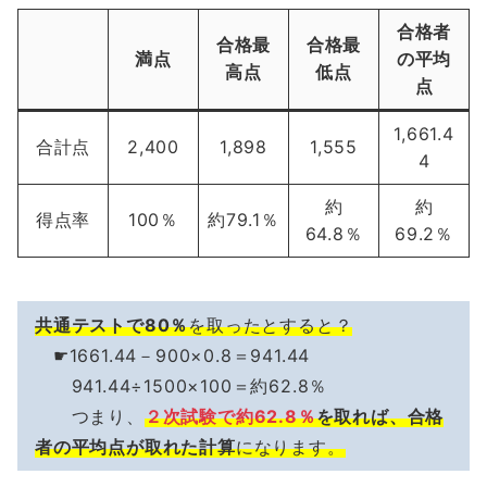
合格者
合格最
合格最
満点
の平均
高点
低点
点
1,661.4
合計点
2,400
1,898
1,555
4
約
約
得点率
100％
約79.1％
64.8％
69.2％
共通テストで80％
を取ったとすると？
☛1661.44－900×0.8＝941.44
941.44÷1500×100＝約62.8％
つまり、
２次試験で約62.8％
を取れば、合格
者の平均点が取れた計算
になります。