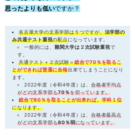
思ったよりも低い
ですか？
名古屋大学の文系学部は５つですが、
法学部の
み共通テスト重視
の配点
になっています。
一般的には、
難関大学は２次試験重視
で
す。
共通テスト＋２次試験＝
総合で70％を取るこ
とができれば普通に合格
出来てしまうことになり
ます。
2022年度（令和4年度）は、
合格者平均点
がどの文系学部も
70％
を切っています。
総合で80％を取ることが出来れば、学科１位
になります。
2022年度（令和4年度）は、
合格者最高点
がどの文系学部も
80％弱
になっています。