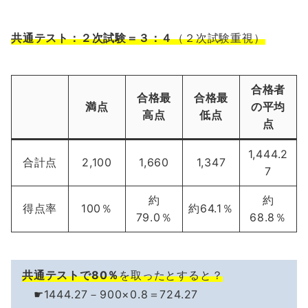
共通テスト：２次試験＝３：４
（２次試験重視）
合格者
合格最
合格最
満点
の平均
高点
低点
点
1,444.2
合計点
2,100
1,660
1,347
7
約
約
得点率
100％
約64.1％
79.0％
68.8％
共通テストで80％
を取ったとすると？
☛1444.27－900×0.8＝724.27