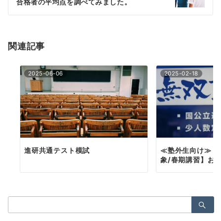
ー
合格者の平均点を調べてみました。
シ
ョ
関連記事
ン
2025-06-06
2025-02-18
進研共通テスト模試
≪塾外生向け≫【
象/春期講習】お
検
索：