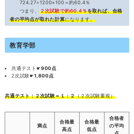
724.27÷1200×100＝約60.4％
つまり、
２次試験で約60.4％
を取れば、合格
者の平均点が取れ
た
計算
になります。
教育学部
共通テスト☛
900点
2次試験☛
1,800点
共通テスト：２次試験＝１：２
（２次試験重視）
合格者
合格最
合格最
満点
の平均
高点
低点
点