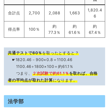
1,820.4
合計点
2,700
2,088
1,663
6
約
約
約
得点率
100％
77.3％
61.6％
67.4％
共通テストで80％
を取ったとすると？
☛1820.46－900×0.8＝1100.46
1100.46÷1800×100＝約61.1％
つまり、
２次試験で約61.1％
を取れば、合格
者の平均点が取れた計算
になります。
法学部