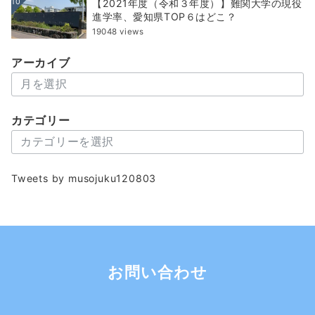
10
【2021年度（令和３年度）】難関大学の現役
進学率、愛知県TOP６はどこ？
19048 views
アーカイブ
ア
ー
カ
カテゴリー
イ
カ
ブ
テ
ゴ
Tweets by musojuku120803
リ
ー
お問い合わせ