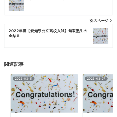
稿
ナ
次のページ
ビ
ゲ
2022年度【愛知県公立高校入試】無双塾生の
全結果
ー
シ
ョ
関連記事
ン
2025-03-11
2025-03-07