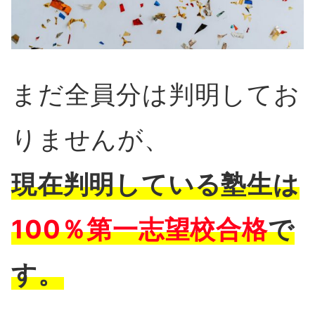
まだ全員分は判明してお
りませんが、
現在判明している塾生は
100％第一志望
校
合格
で
す。