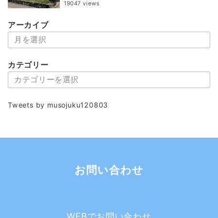
19047 views
アーカイブ
ア
ー
カ
カテゴリー
イ
カ
ブ
テ
ゴ
Tweets by musojuku120803
リ
ー
お問い合わせ
WEBでお問い合わせ