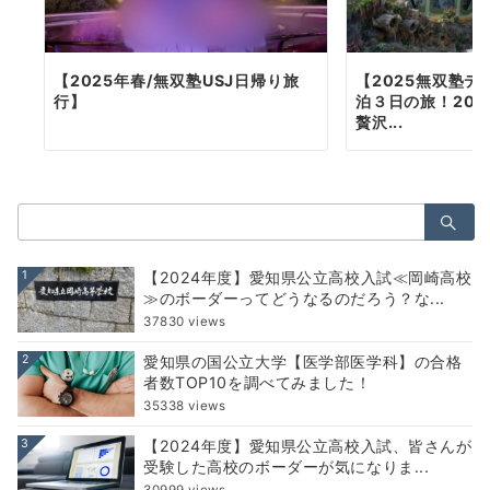
【2025年春/無双塾USJ日帰り旅
【2025無双塾
行】
泊３日の旅！20
贅沢...
検
索：
1
【2024年度】愛知県公立高校入試≪岡崎高校
≫のボーダーってどうなるのだろう？な...
37830 views
2
愛知県の国公立大学【医学部医学科】の合格
者数TOP10を調べてみました！
35338 views
3
【2024年度】愛知県公立高校入試、皆さんが
受験した高校のボーダーが気になりま...
30999 views