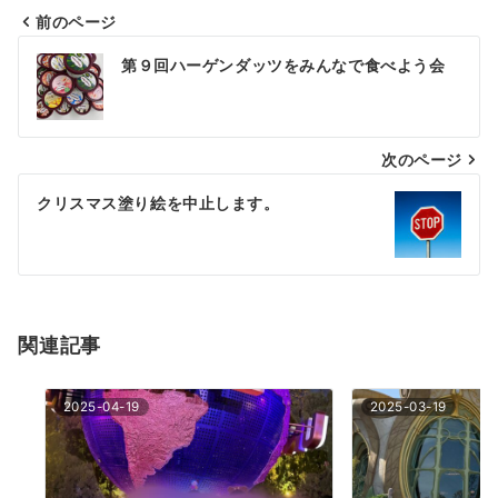
前のページ
投
第９回ハーゲンダッツをみんなで食べよう会
稿
ナ
次のページ
ビ
ゲ
クリスマス塗り絵を中止します。
ー
シ
ョ
関連記事
ン
2025-04-19
2025-03-19