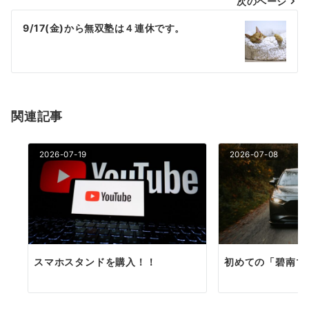
次のページ
ビ
ゲ
9/17(金)から無双塾は４連休です。
ー
シ
ョ
関連記事
ン
2026-07-19
2026-07-08
スマホスタンドを購入！！
初めての「碧南マ