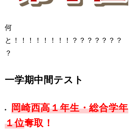
何
と！！！！！！！！？？？？？？？
？
一学期中間テスト
岡崎西高１年生・総合学年
１位
奪取！