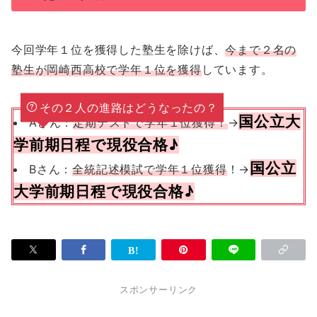
今回学年１位を獲得した塾生を除けば、
今まで２名の
塾生が岡崎西高校で学年１位を獲得
しています。
その２人の進路はどうなったの？
国公立大
Aさん：
定期テストで学年１位獲得！
→
学前期日程で現役合格♪
国公立
Bさん：
全統記述模試で学年１位獲得
！→
大学前期日程で現役合格♪
スポンサーリンク