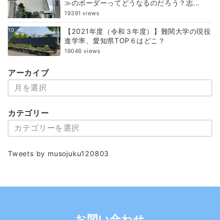
≫のボーダーってどうなるのだろう？志...
19391 views
10
【2021年度（令和３年度）】難関大学の現役
進学率、愛知県TOP６はどこ？
19046 views
アーカイブ
ア
ー
カ
カテゴリー
イ
カ
ブ
テ
ゴ
Tweets by musojuku120803
リ
ー
お問い合わせ