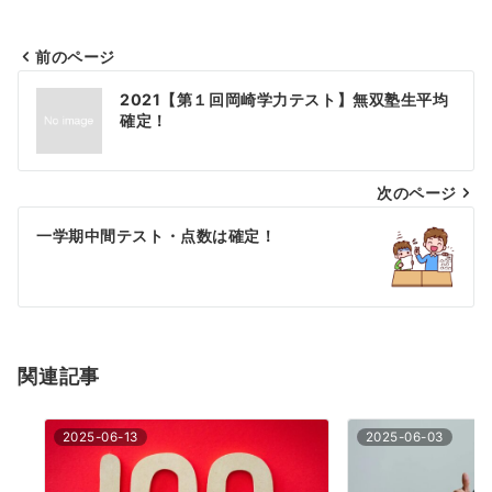
前のページ
投
2021【第１回岡崎学力テスト】無双塾生平均
稿
確定！
ナ
次のページ
ビ
ゲ
一学期中間テスト・点数は確定！
ー
シ
ョ
関連記事
ン
2025-06-13
2025-06-03