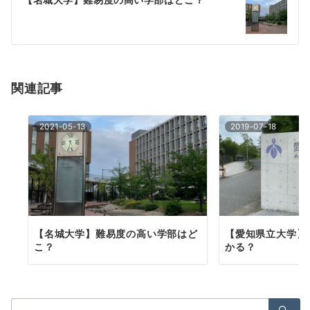
ゲ
ー
シ
ョ
関連記事
ン
2021-05-13
2019-07-18
【名城大学】難易度の高い学部はど
【愛知県立大学】
こ？
かる？
検